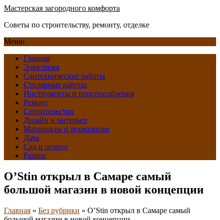
Мастерская загородного комфорта
Советы по строительству, ремонту, отделке
Меню
Главная
Электрика
Сантехнические работы
Столярные работы
Инструменты и приспособления
Ремонт
Строительство
Дизайн и интерьер
Материалы и технологии
Дача
Сад и огород
Разное
O’Stin открыл в Самаре самый
большой магазин в новой концепции
Главная
»
Без рубрики
»
O’Stin открыл в Самаре самый
большой магазин в новой концепции