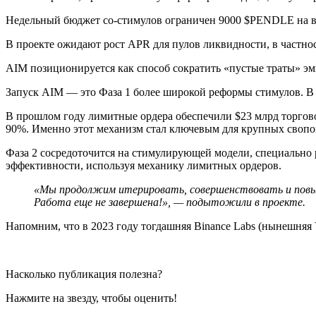
Недельный бюджет со-стимулов ограничен 9000 $PENDLE на в
В проекте ожидают рост APR для пулов ликвидности, в частнос
AIM позиционируется как способ сократить «пустые траты» эм
Запуск AIM — это Фаза 1 более широкой реформы стимулов. В 
В прошлом году лимитные ордера обеспечили $23 млрд торговог
90%. Именно этот механизм стал ключевым для крупных свопо
Фаза 2 сосредоточится на стимулирующей модели, специально р
эффективности, используя механику лимитных ордеров.
«Мы продолжим итерировать, совершенствовать и повыш
Работа еще не завершена!», — подытожили в проекте.
Напомним, что в 2023 году тогдашняя Binance Labs (нынешняя YZ
Насколько публикация полезна?
Нажмите на звезду, чтобы оценить!