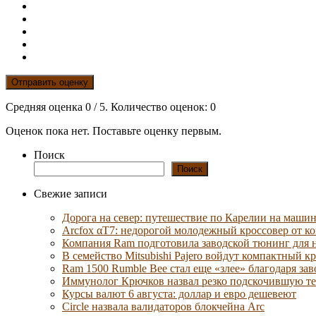
Отправить оценку
Средняя оценка
0
/ 5. Количество оценок:
0
Оценок пока нет. Поставьте оценку первым.
Поиск
Поиск
Свежие записи
Дорога на север: путешествие по Карелии на маши
Arcfox αT7: недорогой молодежный кроссовер от к
Компания Ram подготовила заводской тюнинг для 
В семейство Mitsubishi Pajero войдут компактный к
Ram 1500 Rumble Bee стал еще «злее» благодаря за
Иммунолог Крючков назвал резко подскочившую те
Курсы валют 6 августа: доллар и евро дешевеют
Circle назвала валидаторов блокчейна Arc