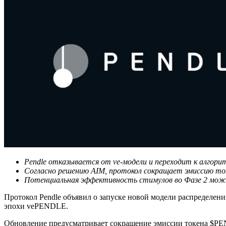
Pendle отказывается от ve-модели и переходит к алгори
Согласно решению AIM, протокол сокращает эмиссию т
Потенциальная эффективность стимулов во Фазе 2 мож
Протокол Pendle объявил о запуске новой модели распределения
эпохи vePENDLE.
Обновление предусматривает сокращение эмиссии токена $PEN