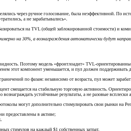
еделялись через ручное голосование, была неэффективной. По и
тратились, а не зарабатывались».
базироваться на TVL (общей заблокированной стоимости) и коми
имерно на 30%, а вознаграждения автоматически будут направ
ликвидность. Поэтому модель «фронтлоадит» TVL-ориентированны
енем этот компонент уменьшается, и пул должен поддерживать 
ограничений по фазам: независимо от возраста, пул может зараб
 акцент смещается на стабильную торговую активность. Ориенти
но вознаграждать устойчивые результаты, а не разовые всплески 
протоколы могут дополнительно стимулировать свои рынки на Pen
ни предоставлены в активе;
.
рных стимулов на каждый $1 собственных затрат.