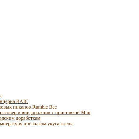
не
онцерна BAIC
новых пикапов Rumble Bee
россовер и внедорожник с приставкой Mini
водским доработкам
мпературу признаком укуса клеща