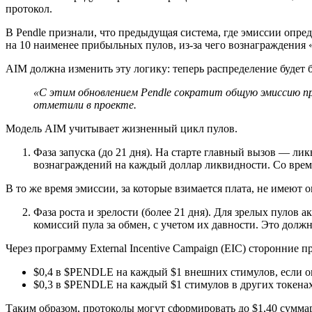
протокол.
В Pendle признали, что предыдущая система, где эмиссии опр
на 10 наименее прибыльных пулов, из-за чего вознаграждения «
AIM должна изменить эту логику: теперь распределение будет 
«С этим обновлением Pendle сократит общую эмиссию пр
отметили в проекте.
Модель AIM учитывает жизненный цикл пулов.
Фаза запуска (до 21 дня). На старте главный вызов — 
вознаграждений на каждый доллар ликвидности. Со врем
В то же время эмиссии, за которые взимается плата, не имеют 
Фаза роста и зрелости (более 21 дня). Для зрелых пулов
комиссий пула за обмен, с учетом их давности. Это долж
Через программу External Incentive Campaign (EIC) сторонние 
$0,4 в $PENDLE на каждый $1 внешних стимулов, если о
$0,3 в $PENDLE на каждый $1 стимулов в других токенах
Таким образом, протоколы могут сформировать до $1,40 сумма