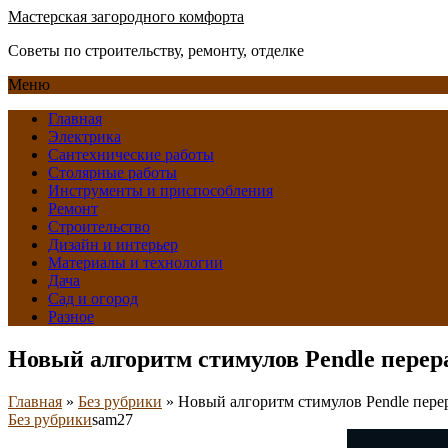
Мастерская загородного комфорта
Советы по строительству, ремонту, отделке
Меню
Главная
Электрика
Сантехнические работы
Столярные работы
Инструменты и приспособления
Ремонт
Строительство
Дизайн и интерьер
Материалы и технологии
Дача
Сад и огород
Разное
Новый алгоритм стимулов Pendle перер
Главная
»
Без рубрики
»
Новый алгоритм стимулов Pendle пере
Без рубрики
sam27