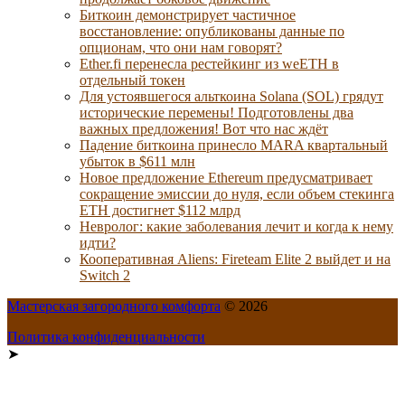
Биткоин демонстрирует частичное
восстановление: опубликованы данные по
опционам, что они нам говорят?
Ether.fi перенесла рестейкинг из weETH в
отдельный токен
Для устоявшегося альткоина Solana (SOL) грядут
исторические перемены! Подготовлены два
важных предложения! Вот что нас ждёт
Падение биткоина принесло MARA квартальный
убыток в $611 млн
Новое предложение Ethereum предусматривает
сокращение эмиссии до нуля, если объем стекинга
ETH достигнет $112 млрд
Невролог: какие заболевания лечит и когда к нему
идти?
Кооперативная Aliens: Fireteam Elite 2 выйдет и на
Switch 2
Мастерская загородного комфорта
© 2026
Политика конфиденциальности
➤