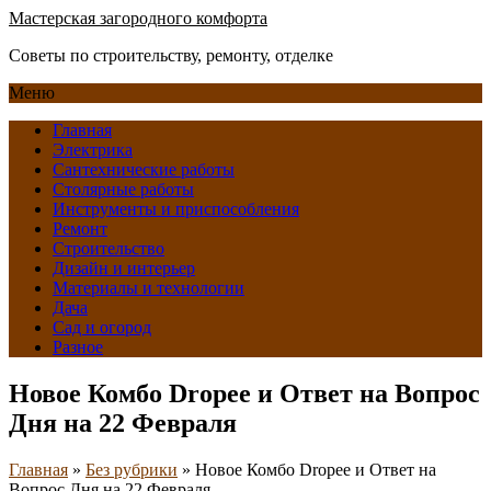
Мастерская загородного комфорта
Советы по строительству, ремонту, отделке
Меню
Главная
Электрика
Сантехнические работы
Столярные работы
Инструменты и приспособления
Ремонт
Строительство
Дизайн и интерьер
Материалы и технологии
Дача
Сад и огород
Разное
Новое Комбо Dropee и Ответ на Вопрос
Дня на 22 Февраля
Главная
»
Без рубрики
»
Новое Комбо Dropee и Ответ на
Вопрос Дня на 22 Февраля