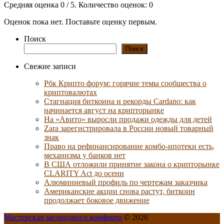
Средняя оценка
0
/ 5. Количество оценок:
0
Оценок пока нет. Поставьте оценку первым.
Поиск
Поиск
Свежие записи
Рбк Крипто форум: горячие темы сообщества о
криптовалютах
Стагнация биткоина и рекорды Cardano: как
начинается август на крипторынке
На «Авито» выросли продажи одежды для детей
Zara зарегистрировала в России новый товарный
знак
Право на рефинансирование комбо-ипотеки есть,
механизма у банков нет
В США отложили принятие закона о крипторынке
CLARITY Act до осени
Алюминиевый профиль по чертежам заказчика
Американские акции снова растут, биткоин
продолжает боковое движение
Мастерская загородного комфорта
© 2026