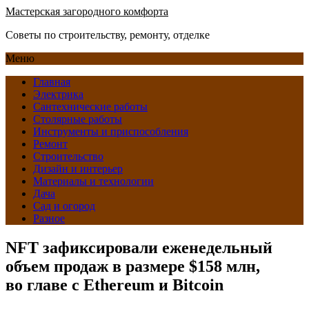
Мастерская загородного комфорта
Советы по строительству, ремонту, отделке
Меню
Главная
Электрика
Сантехнические работы
Столярные работы
Инструменты и приспособления
Ремонт
Строительство
Дизайн и интерьер
Материалы и технологии
Дача
Сад и огород
Разное
NFT зафиксировали еженедельный
объем продаж в размере $158 млн,
во главе с Ethereum и Bitcoin