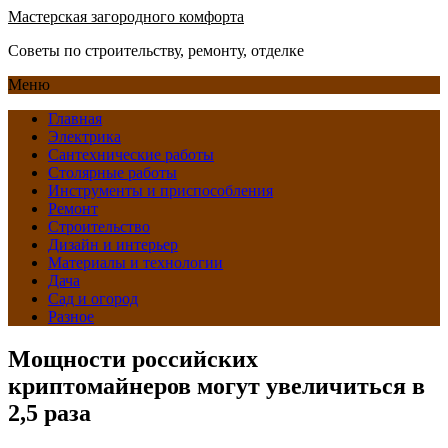
Мастерская загородного комфорта
Советы по строительству, ремонту, отделке
Меню
Главная
Электрика
Сантехнические работы
Столярные работы
Инструменты и приспособления
Ремонт
Строительство
Дизайн и интерьер
Материалы и технологии
Дача
Сад и огород
Разное
Мощности российских
криптомайнеров могут увеличиться в
2,5 раза