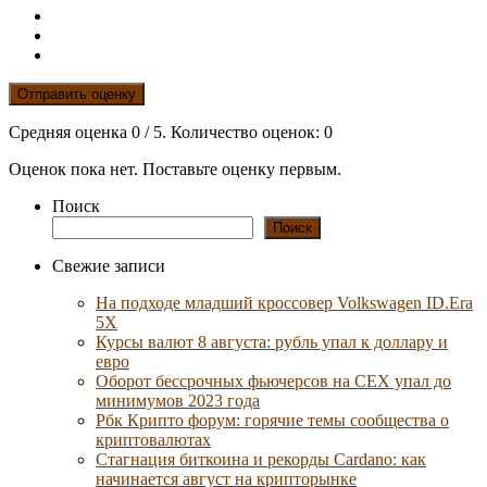
Отправить оценку
Средняя оценка
0
/ 5. Количество оценок:
0
Оценок пока нет. Поставьте оценку первым.
Поиск
Поиск
Свежие записи
На подходе младший кроссовер Volkswagen ID.Era
5X
Курсы валют 8 августа: рубль упал к доллару и
евро
Оборот бессрочных фьючерсов на CEX упал до
минимумов 2023 года
Рбк Крипто форум: горячие темы сообщества о
криптовалютах
Стагнация биткоина и рекорды Cardano: как
начинается август на крипторынке