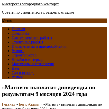
Мастерская загородного комфорта
Советы по строительству, ремонту, отделке
Меню
Главная
Электрика
Сантехнические работы
Столярные работы
Инструменты и приспособления
Ремонт
Строительство
Дизайн и интерьер
Материалы и технологии
Дача
Сад и огород
Разное
«Магнит» выплатит дивиденды по
результатам 9 месяцев 2024 года
Главная
»
Без рубрики
»
«Магнит» выплатит дивиденды по
результатам 9 месяцев 2024 года