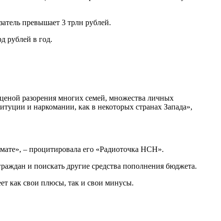
затель превышает 3 трлн рублей.
д рублей в год.
 ценой разорения многих семей, множества личных
итуции и наркомании, как в некоторых странах Запада»,
ормате», – процитировала его «Радиоточка НСН».
граждан и поискать другие средства пополнения бюджета.
ет как свои плюсы, так и свои минусы.