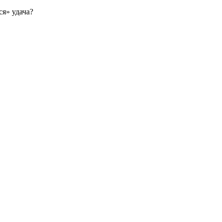
ся» удача?