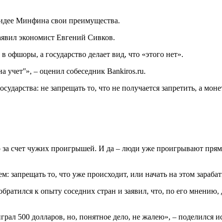
в идее Минфина свои преимущества.
заявил экономист Евгений Сивков.
 офшоры, а государство делает вид, что «этого нет».
а учетʺ», – оценил собеседник Bankiros.ru.
сударства: не запрещать то, что не получается запретить, а моне
 за счет чужих проигрышей. И да – люди уже проигрывают прямо 
м: запрещать то, что уже происходит, или начать на этом зараба
обратился к опыту соседних стран и заявил, что, по его мнению,
грал 500 долларов, но, понятное дело, не жалею», – поделился и