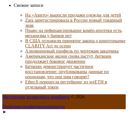
Свежие записи
На «Авито» выросли продажи одежды для детей
Zara зарегистрировала в России новый товарный
знак
Право на рефинансирование комбо-ипотеки есть,
механизма у банков нет
В США отложили принятие закона о крипторынке
CLARITY Act до осени
Алюминиевый профиль по чертежам заказчика
Американские акции снова растут, биткоин
продолжает боковое движение
Биткоин демонстрирует частичное
восстановление: опубликованы данные по
опционам, что они нам говорят?
Ether.fi перенесла рестейкинг из weETH в
отдельный токен
Мастерская загородного комфорта
© 2026
Политика конфиденциальности
➤