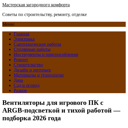
Мастерская загородного комфорта
Советы по строительству, ремонту, отделке
Меню
Главная
Электрика
Сантехнические работы
Столярные работы
Инструменты и приспособления
Ремонт
Строительство
Дизайн и интерьер
Материалы и технологии
Дача
Сад и огород
Разное
Вентиляторы для игрового ПК с
ARGB-подсветкой и тихой работой —
подборка 2026 года