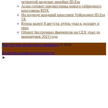
четвертой моделью линейки ID.Era
Acura готовит предвестника нового гибридного
кроссовера RDX
На подходе младший кроссовер Volkswagen ID.Era
5X
Курсы валют 8 августа: рубль упал к доллару и
евро
Оборот бессрочных фьючерсов на CEX упал до
минимумов 2023 года
Мастерская загородного комфорта
© 2026
Политика конфиденциальности
➤