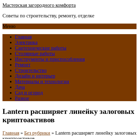
Мастерская загородного комфорта
Советы по строительству, ремонту, отделке
Меню
Главная
Электрика
Сантехнические работы
Столярные работы
Инструменты и приспособления
Ремонт
Строительство
Дизайн и интерьер
Материалы и технологии
Дача
Сад и огород
Разное
Lantern расширяет линейку залоговых
криптоактивов
Главная
»
Без рубрики
»
Lantern расширяет линейку залоговых
криптоактивов