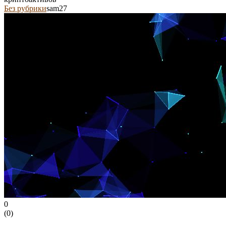
Без рубрики
sam27
0
(
0
)