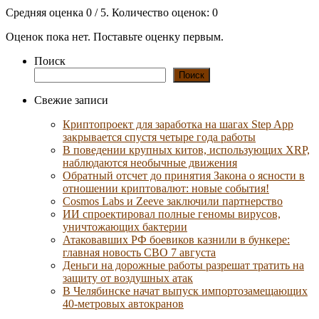
Средняя оценка
0
/ 5. Количество оценок:
0
Оценок пока нет. Поставьте оценку первым.
Поиск
Поиск
Свежие записи
Криптопроект для заработка на шагах Step App
закрывается спустя четыре года работы
В поведении крупных китов, использующих XRP,
наблюдаются необычные движения
Обратный отсчет до принятия Закона о ясности в
отношении криптовалют: новые события!
Cosmos Labs и Zeeve заключили партнерство
ИИ спроектировал полные геномы вирусов,
уничтожающих бактерии
Атаковавших РФ боевиков казнили в бункере:
главная новость СВО 7 августа
Деньги на дорожные работы разрешат тратить на
защиту от воздушных атак
В Челябинске начат выпуск импортозамещающих
40-метровых автокранов