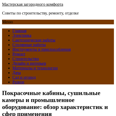
Мастерская загородного комфорта
Советы по строительству, ремонту, отделке
Меню
Главная
Электрика
Сантехнические работы
Столярные работы
Инструменты и приспособления
Ремонт
Строительство
Дизайн и интерьер
Материалы и технологии
Дача
Сад и огород
Разное
Покрасочные кабины, сушильные
камеры и промышленное
оборудование: обзор характеристик и
сфер применения