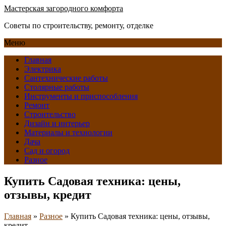
Мастерская загородного комфорта
Советы по строительству, ремонту, отделке
Меню
Главная
Электрика
Сантехнические работы
Столярные работы
Инструменты и приспособления
Ремонт
Строительство
Дизайн и интерьер
Материалы и технологии
Дача
Сад и огород
Разное
Купить Садовая техника: цены,
отзывы, кредит
Главная
»
Разное
»
Купить Садовая техника: цены, отзывы,
кредит