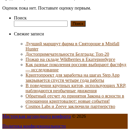
Оценок пока нет. Поставьте оценку первым.
Поиск
Поиск
Свежие записи
Лучший маршрут фарма в Святороще в Mistfall
Hunter
Достопримечательности Белграда: Топ-20
Пожар на складе Wildberries в Екатеринбурге
Как разные поколения россиян выбирают фастфуд
— исследование
Криптопроект для заработка на шагах Step App
закрывается спустя четыре года работы
В поведении крупных китов, использующих XRP,
наблюдаются необычные движения
Обратный отсчет до принятия Закона о ясности в
отношении криптовалют: новые события!
Cosmos Labs и Zeeve заключили партнерство
Мастерская загородного комфорта
© 2026
Политика конфиденциальности