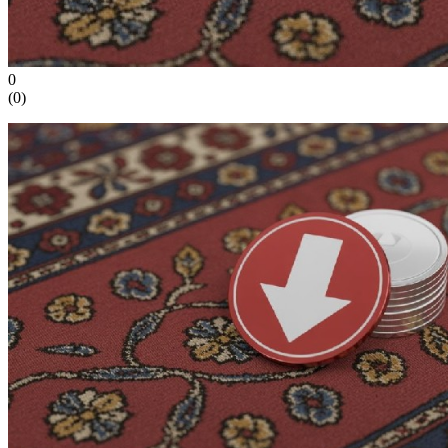
0
(
0
)