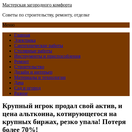
Мастерская загородного комфорта
Советы по строительству, ремонту, отделке
Меню
Главная
Электрика
Сантехнические работы
Столярные работы
Инструменты и приспособления
Ремонт
Строительство
Дизайн и интерьер
Материалы и технологии
Дача
Сад и огород
Разное
Крупный игрок продал свой актив, и
цена альткоина, котирующегося на
крупных биржах, резко упала! Потеря
более 70%!