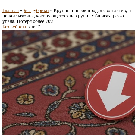
Главная
»
Без рубрики
»
Крупный игрок продал свой актив, и
цена альткоина, котирующегося на крупных биржах, резко
упала! Потеря более 70%!
Без рубрики
sam27