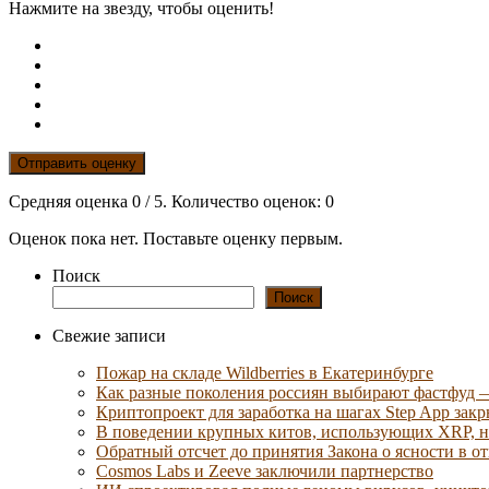
Нажмите на звезду, чтобы оценить!
Отправить оценку
Средняя оценка
0
/ 5. Количество оценок:
0
Оценок пока нет. Поставьте оценку первым.
Поиск
Поиск
Свежие записи
Пожар на складе Wildberries в Екатеринбурге
Как разные поколения россиян выбирают фастфуд 
Криптопроект для заработка на шагах Step App закр
В поведении крупных китов, использующих XRP, 
Обратный отсчет до принятия Закона о ясности в 
Cosmos Labs и Zeeve заключили партнерство