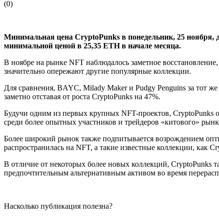
(
0
)
Минимальная цена CryptoPunks в понедельник, 25 ноября, 
минимальной ценой в 25,35 ETH в начале месяца.
В ноябре на рынке NFT наблюдалось заметное восстановление, 
значительно опережают другие популярные коллекции.
Для сравнения, BAYC, Milady Maker и Pudgy Penguins за тот 
заметно отставая от роста CryptoPunks на 47%.
Будучи одним из первых крупных NFT-проектов, CryptoPunks 
среди более опытных участников и трейдеров «китового» рынк
Более широкий рынок также подпитывается возрождением оптими
распространилась на NFT, а такие известные коллекции, как 
В отличие от некоторых более новых коллекций, CryptoPunks 
предпочтительным альтернативным активом во время перерасп
Насколько публикация полезна?