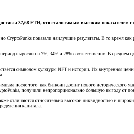
достигла 37,68 ETH, что стало самым высоким показателем с
но CryptoPunks показали наилучшие результаты. В то время как
же период выросли на 7%, 34% и 28% соответственно. В среднем
остаётся символом культуры NFT и истории. Их внутренняя цен
а.
зма после того, как биткоин достиг нового исторического макс
CryptoPunks, получили непропорционально большую выгоду от п
также отличаются относительно высокой ликвидностью и широки
ределения капитала.