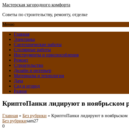
Мастерская загородного комфорта
Советы по строительству, ремонту, отделке
Меню
Главная
Электрика
Сантехнические работы
Столярные работы
Инструменты и приспособления
Ремонт
Строительство
Дизайн и интерьер
Материалы и технологии
Дача
Сад и огород
Разное
КриптоПанки лидируют в ноябрьском 
Главная
»
Без рубрики
»
КриптоПанки лидируют в ноябрьском 
Без рубрики
sam27
0