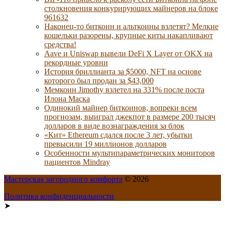
столкновения конкурирующих майнеров на блоке
961632
Наконец-то биткоин и альткоины взлетят? Мелкие
кошельки разорены, крупные киты накапливают
средства!
Aave и Uniswap вывели DeFi X Layer от OKX на
рекордные уровни
История бриллианта за $5000, NFT на основе
которого был продан за $43,000
Мемкоин Jimothy взлетел на 331% после поста
Илона Маска
Одинокий майнер биткоинов, вопреки всем
прогнозам, выиграл джекпот в размере 200 тысяч
долларов в виде вознаграждения за блок
«Кит» Ethereum сдался после 3 лет, убытки
превысили 19 миллионов долларов
Особенности мультипараметрических мониторов
пациентов Mindray
Мастерская загородного комфорта
© 2026
Политика конфиденциальности
➤