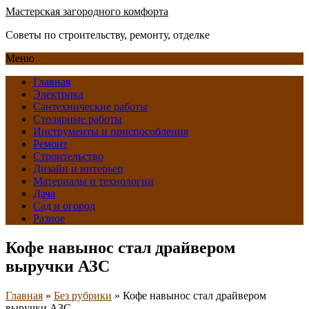
Мастерская загородного комфорта
Советы по строительству, ремонту, отделке
Меню
Главная
Электрика
Сантехнические работы
Столярные работы
Инструменты и приспособления
Ремонт
Строительство
Дизайн и интерьер
Материалы и технологии
Дача
Сад и огород
Разное
Кофе навынос стал драйвером
выручки АЗС
Главная
»
Без рубрики
»
Кофе навынос стал драйвером
выручки АЗС