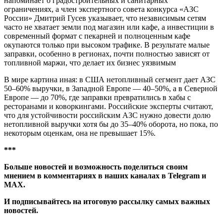
напоминает о градостроительных и санитарных
ограничениях, а член экспертного совета конкурса «АЗС
России» Дмитрий Гусев указывает, что независимым сетям
часто не хватает земли под магазин или кафе, а инвестиции в
современный формат с пекарней и полноценным кафе
окупаются только при высоком трафике. В результате малые
заправки, особенно в регионах, почти полностью зависят от
топливной маржи, что делает их бизнес уязвимым
В мире картина иная: в США нетопливный сегмент дает АЗС
50–60% выручки, в Западной Европе — 40–50%, а в Северной
Европе — до 70%, где заправки превратились в хабы с
ресторанами и коворкингами. Российские эксперты считают,
что для устойчивости российским АЗС нужно довести долю
нетопливной выручки хотя бы до 35–40% оборота, но пока, по
некоторым оценкам, она не превышает 15%.
***
Больше новостей и возможность поделиться своим
мнением в комментариях в наших каналах в
Telegram
и
MAX
.
И
подписывайтесь
на итоговую рассылку самых важных
новостей.