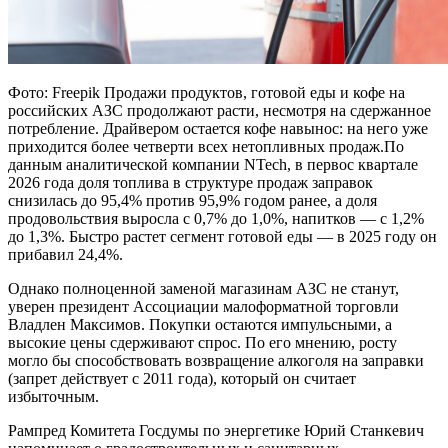
Фото: Freepik Продажи продуктов, готовой еды и кофе на
российских АЗС продолжают расти, несмотря на сдержанное
потребление. Драйвером остается кофе навынос: на него уже
приходится более четверти всех нетопливных продаж.По
данным аналитической компании NTech, в первос квартале
2026 года доля топлива в структуре продаж заправок
снизилась до 95,4% против 95,9% годом ранее, а доля
продовольствия выросла с 0,7% до 1,0%, напитков — с 1,2%
до 1,3%. Быстро растет сегмент готовой еды — в 2025 году он
прибавил 24,4%.
Однако полноценной заменой магазинам АЗС не станут,
уверен президент Ассоциации малоформатной торговли
Владлен Максимов. Покупки остаются импульсными, а
высокие цены сдерживают спрос. По его мнению, росту
могло бы способствовать возвращение алкоголя на заправки
(запрет действует с 2011 года), который он считает
избыточным.
Pампред Комитета Госдумы по энергетике Юрий Станкевич