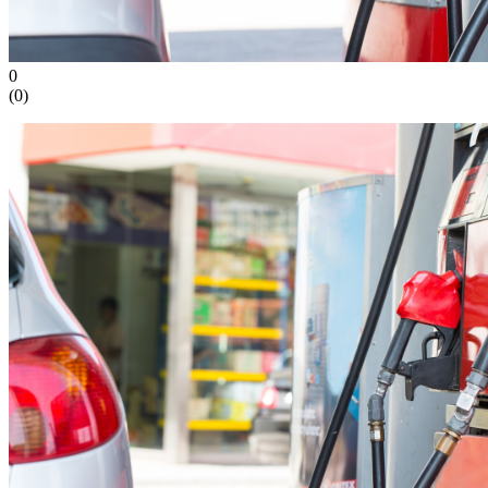
0
(
0
)