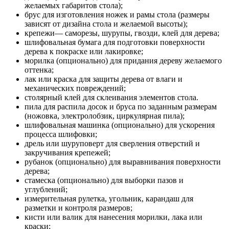
желаемых габаритов стола);
брус для изготовления ножек и рамы стола (размеры
зависят от дизайна стола и желаемой высоты);
крепежи— саморезы, шурупы, гвозди, клей для дерева;
шлифовальная бумага для подготовки поверхности
дерева к покраске или лакировке;
морилка (опционально) для придания дереву желаемого
оттенка;
лак или краска для защиты дерева от влаги и
механических повреждений;
столярный клей для склеивания элементов стола.
пила для распила досок и бруса по заданным размерам
(ножовка, электролобзик, циркулярная пила);
шлифовальная машинка (опционально) для ускорения
процесса шлифовки;
дрель или шуруповерт для сверления отверстий и
закручивания крепежей;
рубанок (опционально) для выравнивания поверхности
дерева;
стамеска (опционально) для выборки пазов и
углублений;
измерительная рулетка, угольник, карандаш для
разметки и контроля размеров;
кисти или валик для нанесения морилки, лака или
краски;