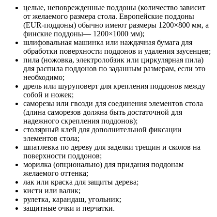
целые, неповрежденные поддоны (количество зависит
от желаемого размера стола. Европейские поддоны
(EUR-поддоны) обычно имеют размеры 1200×800 мм, а
финские поддоны— 1200×1000 мм);
шлифовальная машинка или наждачная бумага для
обработки поверхности поддонов и удаления заусенцев;
пила (ножовка, электролобзик или циркулярная пила)
для распила поддонов по заданным размерам, если это
необходимо;
дрель или шуруповерт для крепления поддонов между
собой и ножек;
саморезы или гвозди для соединения элементов стола
(длина саморезов должна быть достаточной для
надежного скрепления поддонов);
столярный клей для дополнительной фиксации
элементов стола;
шпатлевка по дереву для заделки трещин и сколов на
поверхности поддонов;
морилка (опционально) для придания поддонам
желаемого оттенка;
лак или краска для защиты дерева;
кисти или валик;
рулетка, карандаш, угольник;
защитные очки и перчатки.