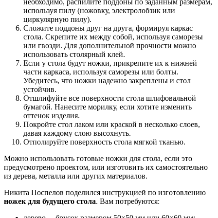
необходимо, распилите поддоны по заданным размерам,
используя пилу (ножовку, электролобзик или
циркулярную пилу).
Сложите поддоны друг на друга, формируя каркас
стола. Скрепите их между собой, используя саморезы
или гвозди. Для дополнительной прочности можно
использовать столярный клей.
Если у стола будут ножки, прикрепите их к нижней
части каркаса, используя саморезы или болты.
Убедитесь, что ножки надежно закреплены и стол
устойчив.
Отшлифуйте все поверхности стола шлифовальной
бумагой. Нанесите морилку, если хотите изменить
оттенок изделия.
Покройте стол лаком или краской в несколько слоев,
давая каждому слою высохнуть.
Отполируйте поверхность стола мягкой тканью.
Можно использовать готовые ножки для стола, если это
предусмотрено проектом, или изготовить их самостоятельно
из дерева, металла или других материалов.
Никита Поспелов поделился инструкцией по изготовлению
ножек для будущего стола
. Вам потребуются:
дерево— брусок размером 50×50 мм или 60×60 мм;