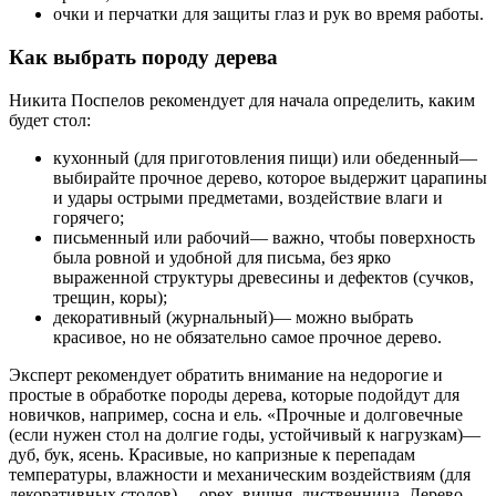
очки и перчатки для защиты глаз и рук во время работы.
Как выбрать породу дерева
Никита Поспелов рекомендует для начала определить, каким
будет стол:
кухонный (для приготовления пищи) или обеденный—
выбирайте прочное дерево, которое выдержит царапины
и удары острыми предметами, воздействие влаги и
горячего;
письменный или рабочий— важно, чтобы поверхность
была ровной и удобной для письма, без ярко
выраженной структуры древесины и дефектов (сучков,
трещин, коры);
декоративный (журнальный)— можно выбрать
красивое, но не обязательно самое прочное дерево.
Эксперт рекомендует обратить внимание на недорогие и
простые в обработке породы дерева, которые подойдут для
новичков, например, сосна и ель. «Прочные и долговечные
(если нужен стол на долгие годы, устойчивый к нагрузкам)—
дуб, бук, ясень. Красивые, но капризные к перепадам
температуры, влажности и механическим воздействиям (для
декоративных столов)— орех, вишня, лиственница. Дерево