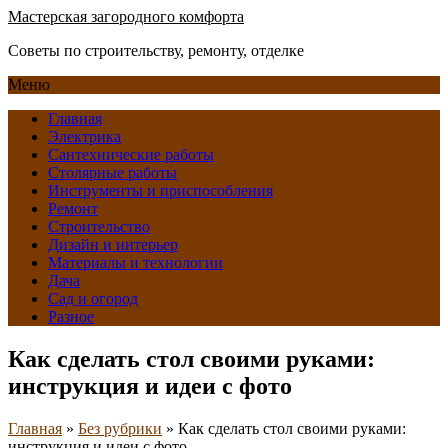
Мастерская загородного комфорта
Советы по строительству, ремонту, отделке
Меню
Главная
Электрика
Сантехнические работы
Столярные работы
Инструменты и приспособления
Ремонт
Строительство
Дизайн и интерьер
Материалы и технологии
Дача
Сад и огород
Разное
Как сделать стол своими руками:
инструкция и идеи с фото
Главная
»
Без рубрики
»
Как сделать стол своими руками:
инструкция и идеи с фото