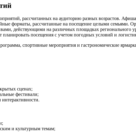
ытий
роприятий, рассчитанных на аудиторию разных возрастов. Афиша
мейные форматы, рассчитанные на посещение целыми семьями. 
вами, действующими на различных площадках регионального уро
ет планировать посещения с учетом погодных условий и логисти
рограмма, спортивные мероприятия и гастрономические ярмарк
ткрытых сценах;
альные фестивали;
и интерактивности.
и;
ским и культурным темам;