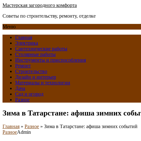
Мастерская загородного комфорта
Советы по строительству, ремонту, отделке
Меню
Главная
Электрика
Сантехнические работы
Столярные работы
Инструменты и приспособления
Ремонт
Строительство
Дизайн и интерьер
Материалы и технологии
Дача
Сад и огород
Разное
Зима в Татарстане: афиша зимних соб
Главная
»
Разное
»
Зима в Татарстане: афиша зимних событий
Разное
Admin