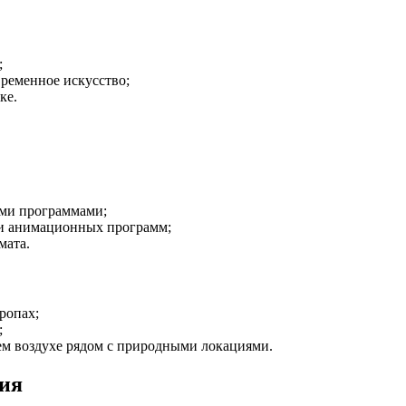
;
ременное искусство;
ке.
ими программами;
 и анимационных программ;
мата.
ропах;
;
ем воздухе рядом с природными локациями.
ия