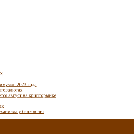
5X
имумов 2023 года
птовалютах
ется август на крипторынке
ак
ханизма у банков нет