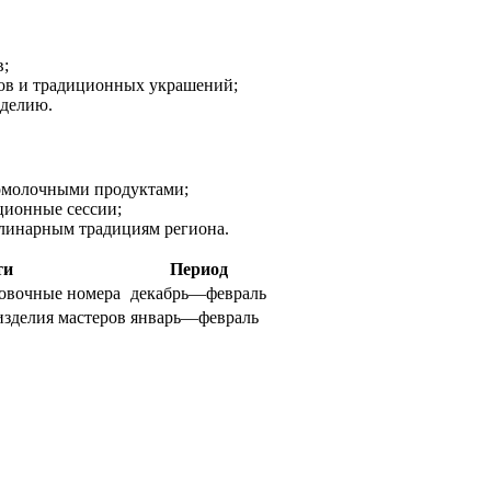
в;
ов и традиционных украшений;
оделию.
омолочными продуктами;
ционные сессии;
улинарным традициям региона.
ти
Период
новочные номера
декабрь—февраль
изделия мастеров
январь—февраль