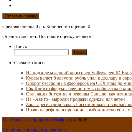
Отправить оценку
Средняя оценка
0
/ 5. Количество оценок:
0
Оценок пока нет. Поставьте оценку первым.
Поиск
Поиск
Свежие записи
На подходе младший кроссовер Volkswagen ID.Era 
Курсы валют 8 августа: рубль упал к доллару и евро
Оборот бессрочных фьючерсов на CEX упал до мин
Рбк Крипто форум: горячие темы сообщества о кри
Стагнация биткоина и рекорды Cardano: как начина
На «Авито» выросли продажи одежды для детей
Zara зарегистрировала в России новый товарный зн
Право на рефинансирование комбо-ипотеки есть, ме
Мастерская загородного комфорта
© 2026
Политика конфиденциальности