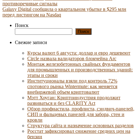
противоречивые сигналы
Galaxy Digital сообщила о квартальном убытке в $295 млн
перед листингом на Nasdaq
Поиск
Поиск
Свежие записи
Курсы валют 6 августа: доллар и евро дешевеют
Circle назвала валидаторов блокчейна Arc
Монтаж железобетонных свайных фундаментов
для промышленных и производственных зданий:
этапы и сроки
Институционалы взяли под контроль 72%
спотового рынка Wintermute: как меняется
внебиржевой объем криптовалют
Мэтт Хоуган: Криптоиндустрия продолжит
развиваться и без CLARITY Act
Обзор профнастила, профлиста, сэндвич-панелей,
СИП и фальцевых панелей для забора, стен и
кровли
Структура сайта и назначение основных разделов
Росстат зафиксировал снижение средних цен на
бензин