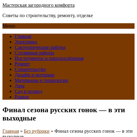
Мастерская загородного комфорта
Советы по строительству, ремонту, отделке
Меню
Главная
Электрика
Сантехнические работы
Столярные работы
Инструменты и приспособления
Ремонт
Строительство
Дизайн и интерьер
Материалы и технологии
Дача
Сад и огород
Разное
Финал сезона русских гонок — в эти
выходные
Главная
»
Без рубрики
»
Финал сезона русских гонок — в эти
выходные