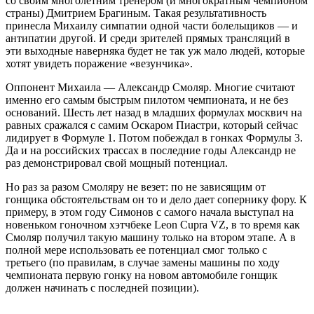
со своим многолетним тренером (и многократным чемпионом
страны) Дмитрием Брагиным. Такая результативность
принесла Михаилу симпатии одной части болельщиков — и
антипатии другой. И среди зрителей прямых трансляций в
эти выходные наверняка будет не так уж мало людей, которые
хотят увидеть поражение «везунчика».
Оппонент Михаила — Александр Смоляр. Многие считают
именно его самым быстрым пилотом чемпионата, и не без
оснований. Шесть лет назад в младших формулах москвич на
равных сражался с самим Оскаром Пиастри, который сейчас
лидирует в Формуле 1. Потом побеждал в гонках Формулы 3.
Да и на российских трассах в последние годы Александр не
раз демонстрировал свой мощный потенциал.
Но раз за разом Смоляру не везет: по не зависящим от
гонщика обстоятельствам он то и дело дает сопернику фору. К
примеру, в этом году Симонов с самого начала выступал на
новеньком гоночном хэтчбеке Leon Cupra VZ, в то время как
Смоляр получил такую машину только на втором этапе. А в
полной мере использовать ее потенциал смог только с
третьего (по правилам, в случае замены машины по ходу
чемпионата первую гонку на новом автомобиле гонщик
должен начинать с последней позиции).