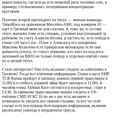
выносливость, где всегда есть немалый риск поломки или, к
примеру, столкновения с потерявшим концентрацию
круговым.
Поэтому второй претендент на титул — экипаж команды
Time4Race на оранжевом Mercedes-AMG под номером 10 —
едет в Грозный явно не для галочки. К тому же, в составе
этого экипажа тоже есть гонщик, успешно выступающий за
рубежом: на счету Алексея Несова, в частности, есть победа в
гонке «24 часа Спа». Плюс у Алексея и его напарника
Максима Кизилова есть прекрасная мотивация: если они
добьются успеха, то станут первыми, кто увел из-под носа
экипажей на BR03 не только победу в отдельно взятой гонке,
но и целый титул.
Стало интересно? Уже есть желание следить за событиями в
Грозном? Тогда вот ключевая информация. Гонки класса SMP
TCR Russia пройдут в пятницу (начало прямой трансляции в
11:00) и в субботу (прямой эфир будет запущен в 11:00). 4-
часовая гонка Akhmat Race состоится в воскресенье, старт в
13:30. За прямыми трансляциями можно следить в VK-
паблике СМП РСКГ. Если же у вас есть желание и
возможность увидеть все своими глазами, то вот по этой
ссылке есть вся нужная болельщикам информация, включая
расписание уикенда и координаты трассы.