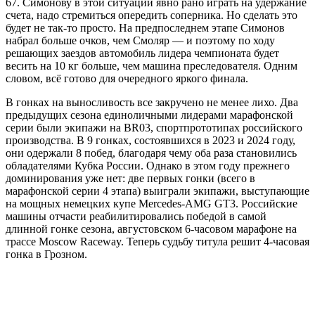
67. Симонову в этой ситуации явно рано играть на удержание
счета, надо стремиться опередить соперника. Но сделать это
будет не так-то просто. На предпоследнем этапе Симонов
набрал больше очков, чем Смоляр — и поэтому по ходу
решающих заездов автомобиль лидера чемпионата будет
весить на 10 кг больше, чем машина преследователя. Одним
словом, всё готово для очередного яркого финала.
В гонках на выносливость все закручено не менее лихо. Два
предыдущих сезона единоличными лидерами марафонской
серии были экипажи на BR03, спортпрототипах российского
производства. В 9 гонках, состоявшихся в 2023 и 2024 году,
они одержали 8 побед, благодаря чему оба раза становились
обладателями Кубка России. Однако в этом году прежнего
доминирования уже нет: две первых гонки (всего в
марафонской серии 4 этапа) выиграли экипажи, выступающие
на мощных немецких купе Mercedes-AMG GT3. Российские
машины отчасти реабилитировались победой в самой
длинной гонке сезона, августовском 6-часовом марафоне на
трассе Moscow Raceway. Теперь судьбу титула решит 4-часовая
гонка в Грозном.