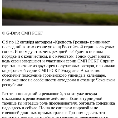
© G-Drive СМП РСКГ
С 9 по 12 октября автодром «Крепость Грозная» принимает
последний в этом сезоне уикенд Российской серии кольцевых
гонок. И по ходу этих четырех дней всё будет в полном
порядке и с количеством, и с качеством. Гонок будет много:
ведь сезон завершают и участники серии СМП РСКГ Спринт,
где этап состоит из двух-трех получасовых заездов, и экипажи
марафонской серии СМП РСКГ Эндуранс. А качество
обеспечит положение грозненского уикенда в календаре,
помноженное на особенности автодрома в столице Чеченской
республики.
Раз этап последний и решающий, значит уже некуда
откладывать решительные действия. Если в турнирной
таблице ты играешь роль преследователя, обгонять соперника
надо здесь и сейчас. Но на не слишком широкой и не
имеющей длинных прямых трассе в Грозном сделать это
непросто, даже если у тебя есть серьезное преимущество в