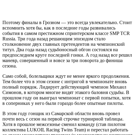
Поэтому финалы в Грозном — это всегда увлекательно. Стоит
вспомнить хотя бы, как в последние годы развивались
события в самом престижном спринтерском классе SMP TCR
Russia. Три года назад решающим эпизодом стало
столкновение двух главных претендентов на чемпионский
титул. Два года назад судьбоносный обгон состоялся на
предпоследнем круге последней гонки. А год назад все решил
маневр, совершенный и вовсе за три поворота до финиша
сезона.
Само собой, болельщики ждут не менее яркого продолжения.
Тем более что в этом сезоне с интригой в чемпионате вновь
полный порядок. Лидирует действующий чемпион Михаил
Симонов, в котором многие видят этакого баловня судьбы. В
прошлом году он выиграл чемпионат с первой попытки, хотя
в соперниках у него были гораздо более опытные пилоты.
В этом году гонщик из Самарской области вновь провел
почти весь с сезон на первой строчке турнирной таблицы.
Хотя в прошлое межсезонье сменил команду (став пилотом
коллектива LUKOIL Racing Twins Team) и перестал работать