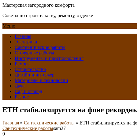
Мастерская загородного комфорта
Советы по строительству, ремонту, отделке
Меню
Главная
Электрика
Сантехнические работы
Столярные работы
Инструменты и приспособления
Ремонт
Строительство
Дизайн и интерьер
Материалы и технологии
Дача
Сад и огород
Разное
ETH стабилизируется на фоне рекордн
Главная
»
Сантехнические работы
»
ETH стабилизируется на ф
Сантехнические работы
sam27
0