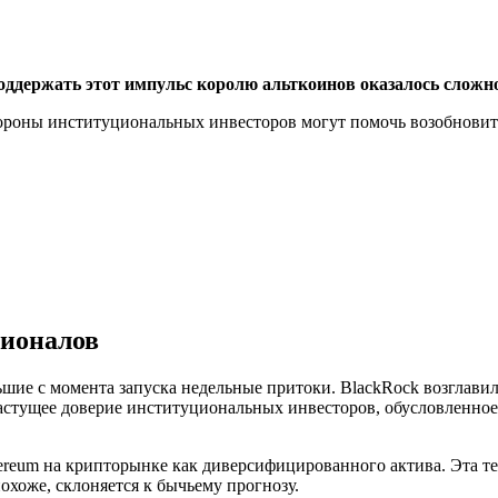
оддержать этот импульс королю альткоинов оказалось сложн
ороны институциональных инвесторов могут помочь возобновить
ционалов
шие с момента запуска недельные притоки. BlackRock возглавил
 растущее доверие институциональных инвесторов, обусловленн
hereum на крипторынке как диверсифицированного актива. Эта 
охоже, склоняется к бычьему прогнозу.