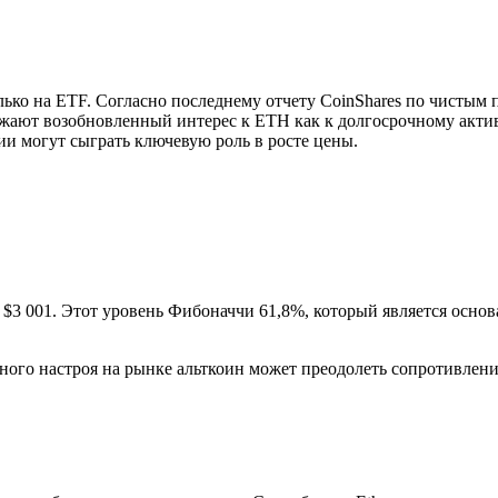
ько на ETF. Согласно последнему отчету CoinShares по чистым 
жают возобновленный интерес к ETH как к долгосрочному актив
и могут сыграть ключевую роль в росте цены.
$3 001. Этот уровень Фибоначчи 61,8%, который является основ
го настроя на рынке альткоин может преодолеть сопротивление 