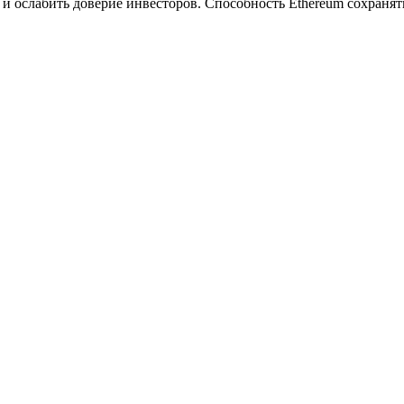
и ослабить доверие инвесторов. Способность Ethereum сохраня