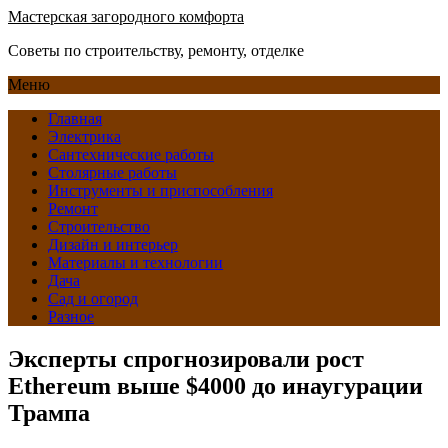
Мастерская загородного комфорта
Советы по строительству, ремонту, отделке
Меню
Главная
Электрика
Сантехнические работы
Столярные работы
Инструменты и приспособления
Ремонт
Строительство
Дизайн и интерьер
Материалы и технологии
Дача
Сад и огород
Разное
Эксперты спрогнозировали рост
Ethereum выше $4000 до инаугурации
Трампа