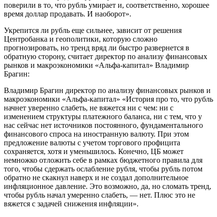
поверили в то, что рубль умирает и, соответственно, хорошее
время доллар продавать. И наоборот».
Укрепится ли рубль еще сильнее, зависит от решения
Центробанка и геополитики, которую сложно
прогнозировать, но тренд вряд ли быстро развернется в
обратную сторону, считает директор по анализу финансовых
рынков и макроэкономики «Альфа-капитал» Владимир
Брагин:
Владимир Брагин директор по анализу финансовых рынков и
макроэкономики «Альфа-капитал» «История про то, что рубль
начнет уверенно слабеть, не вяжется ни с чем: ни с
изменением структуры платежного баланса, ни с тем, что у
нас сейчас нет источников постоянного, фундаментального
финансового спроса на иностранную валюту. При этом
предложение валюты с учетом торгового профицита
сохраняется, хотя и уменьшилось. Конечно, ЦБ может
немножко отложить себе в рамках бюджетного правила для
того, чтобы сдержать ослабление рубля, чтобы рубль потом
обратно не скакнул наверх и не создал дополнительное
инфляционное давление. Это возможно, да, но сломать тренд,
чтобы рубль начал умеренно слабеть, — нет. Плюс это не
вяжется с задачей снижения инфляции».