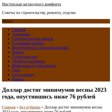
Мастерская загородного комфорта
Советы по строительству, ремонту, отделке
Меню
Главная
Электрика
Сантехнические работы
Столярные работы
Инструменты и приспособления
Ремонт
Строительство
Дизайн и интерьер
Материалы и технологии
Дача
Сад и огород
Разное
Доллар достиг минимумов весны 2023
года, опустившись ниже 76 рублей
Главная
»
Без рубрики
»
Доллар достиг минимумов весны
2023 года, опустившись ниже 76 рублей