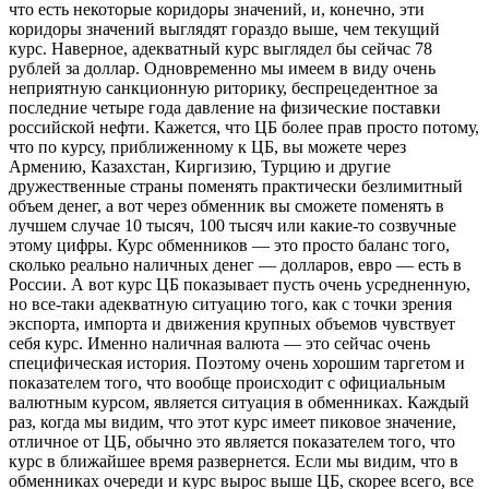
что есть некоторые коридоры значений, и, конечно, эти
коридоры значений выглядят гораздо выше, чем текущий
курс. Наверное, адекватный курс выглядел бы сейчас 78
рублей за доллар. Одновременно мы имеем в виду очень
неприятную санкционную риторику, беспрецедентное за
последние четыре года давление на физические поставки
российской нефти. Кажется, что ЦБ более прав просто потому,
что по курсу, приближенному к ЦБ, вы можете через
Армению, Казахстан, Киргизию, Турцию и другие
дружественные страны поменять практически безлимитный
объем денег, а вот через обменник вы сможете поменять в
лучшем случае 10 тысяч, 100 тысяч или какие-то созвучные
этому цифры. Курс обменников — это просто баланс того,
сколько реально наличных денег — долларов, евро — есть в
России. А вот курс ЦБ показывает пусть очень усредненную,
но все-таки адекватную ситуацию того, как с точки зрения
экспорта, импорта и движения крупных объемов чувствует
себя курс. Именно наличная валюта — это сейчас очень
специфическая история. Поэтому очень хорошим таргетом и
показателем того, что вообще происходит с официальным
валютным курсом, является ситуация в обменниках. Каждый
раз, когда мы видим, что этот курс имеет пиковое значение,
отличное от ЦБ, обычно это является показателем того, что
курс в ближайшее время развернется. Если мы видим, что в
обменниках очереди и курс вырос выше ЦБ, скорее всего, все