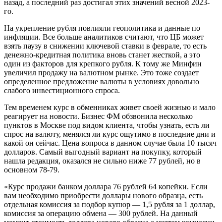
назад, а последний раз достигал этих значений весной 2023-
го.
На укрепление рубля повлияли геополитика и данные по
инфляции. Все больше аналитиков считают, что ЦБ может
взять паузу в снижении ключевой ставки в феврале, то есть
денежно-кредитная политика вновь станет жесткой, а это
один из факторов для крепкого рубля. К тому же Минфин
увеличил продажу на валютном рынке. Это тоже создает
определенное предложение валюты в условиях довольно
слабого инвестиционного спроса.
Тем временем курс в обменниках живет своей жизнью и мало
реагирует на новости. Бизнес ФМ обзвонила несколько
пунктов в Москве под видом клиента, чтобы узнать, есть ли
спрос на валюту, менялся ли курс ощутимо в последние дни и
какой он сейчас. Цена вопроса в данном случае была 10 тысяч
долларов. Самый выгодный вариант на покупку, который
нашла редакция, оказался не сильно ниже 77 рублей, но в
основном 78-79.
«Курс продажи банком доллара 76 рублей 64 копейки. Если
вам необходимо приобрести доллары нового образца, есть
отдельная комиссия за подбор купюр — 1,5 рубля за 1 доллар,
комиссия за операцию обмена — 300 рублей. На данный