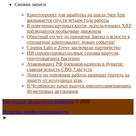
Свежие записи
Криптопроект для заработка на шагах Step App
закрывается спустя четыре года работы
В поведении крупных китов, использующих XRP,
наблюдаются необычные движения
Обратный отсчет до принятия Закона о ясности в
отношении криптовалют: новые события!
Cosmos Labs и Zeeve заключили партнерство
ИИ спроектировал полные геномы вирусов,
уничтожающих бактерии
Атаковавших РФ боевиков казнили в бункере:
главная новость СВО 7 августа
Деньги на дорожные работы разрешат тратить на
защиту от воздушных атак
В Челябинске начат выпуск импортозамещающих
40-метровых автокранов
Мастерская загородного комфорта
© 2026
Политика конфиденциальности
➤