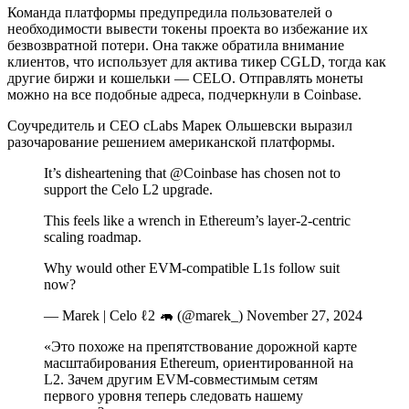
Команда платформы предупредила пользователей о
необходимости вывести токены проекта во избежание их
безвозвратной потери. Она также обратила внимание
клиентов, что использует для актива тикер CGLD, тогда как
другие биржи и кошельки — CELO. Отправлять монеты
можно на все подобные адреса, подчеркнули в Coinbase.
Соучредитель и СЕО cLabs Марек Ольшевски выразил
разочарование решением американской платформы.
It’s disheartening that @Coinbase has chosen not to
support the Celo L2 upgrade.
This feels like a wrench in Ethereum’s layer-2-centric
scaling roadmap.
Why would other EVM-compatible L1s follow suit
now?
— Marek | Celo ℓ2 🦛 (@marek_) November 27, 2024
«Это похоже на препятствование дорожной карте
масштабирования Ethereum, ориентированной на
L2. Зачем другим EVM-совместимым сетям
первого уровня теперь следовать нашему