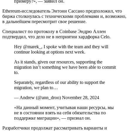
примеру?», — заявил он.
Ethereum-исследователь Энтони Сассано предположил, что
биржа столкнулась с техническими проблемами и, возможно,
в дальнейшем пересмотрит свое решение.
Специалист по протоколу в Coinbase Эндрю Аллен
подтвердил, что дело не в неприятии хардфорка Celo.
Hey @marek_, I spoke with the team and they will
continue looking at options next week.
As it stands, given our resources, supporting the
migration isn’t something we have been able to commit
to.
Separately, regardless of our ability to support the
migration, we plan to…
— Andrew (@ann_droo) November 28, 2024
«На данный момент, учитывая наши ресурсы, мы
не в состоянии взять на себя обязательства по
поддержке миграции», — признал он.
Разработчики продолжат рассматривать варианты и