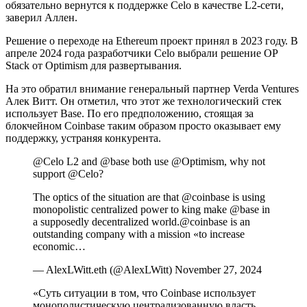
обязательно вернутся к поддержке Celo в качестве L2-сети,
заверил Аллен.
Решение о переходе на Ethereum проект принял в 2023 году. В
апреле 2024 года разработчики Celo выбрали решение OP
Stack от Optimism для развертывания.
На это обратил внимание генеральный партнер Verda Ventures
Алек Витт. Он отметил, что этот же технологический стек
использует Base. По его предположению, стоящая за
блокчейном Coinbase таким образом просто оказывает ему
поддержку, устраняя конкурента.
@Celo L2 and @base both use @Optimism, why not
support @Celo?
The optics of the situation are that @coinbase is using
monopolistic centralized power to king make @base in
a supposedly decentralized world.@coinbase is an
outstanding company with a mission «to increase
economic…
— AlexLWitt.eth (@AlexLWitt) November 27, 2024
«Суть ситуации в том, что Coinbase использует
монополистическую централизованную власть,