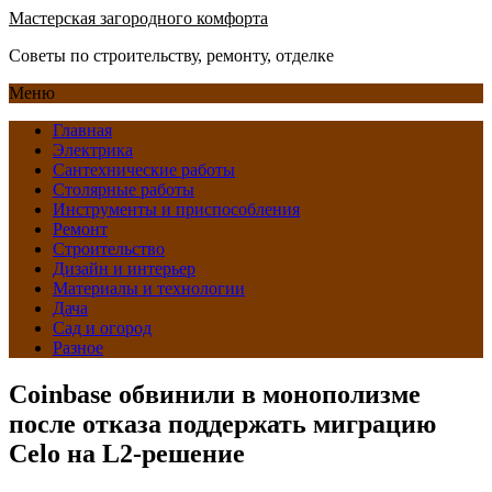
Мастерская загородного комфорта
Советы по строительству, ремонту, отделке
Меню
Главная
Электрика
Сантехнические работы
Столярные работы
Инструменты и приспособления
Ремонт
Строительство
Дизайн и интерьер
Материалы и технологии
Дача
Сад и огород
Разное
Coinbase обвинили в монополизме
после отказа поддержать миграцию
Celo на L2-решение