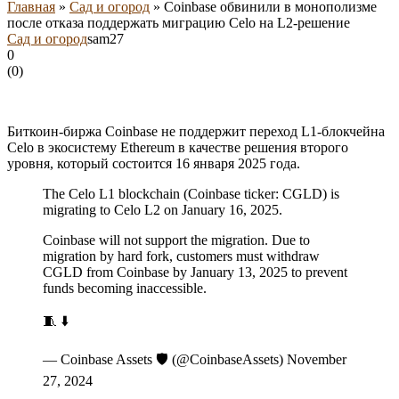
Главная
»
Сад и огород
»
Coinbase обвинили в монополизме
после отказа поддержать миграцию Celo на L2-решение
Сад и огород
sam27
0
(
0
)
Биткоин-биржа Coinbase не поддержит переход L1-блокчейна
Celo в экосистему Ethereum в качестве решения второго
уровня, который состоится 16 января 2025 года.
The Celo L1 blockchain (Coinbase ticker: CGLD) is
migrating to Celo L2 on January 16, 2025.
Coinbase will not support the migration. Due to
migration by hard fork, customers must withdraw
CGLD from Coinbase by January 13, 2025 to prevent
funds becoming inaccessible.
🧵 ⬇️
— Coinbase Assets 🛡️ (@CoinbaseAssets) November
27, 2024