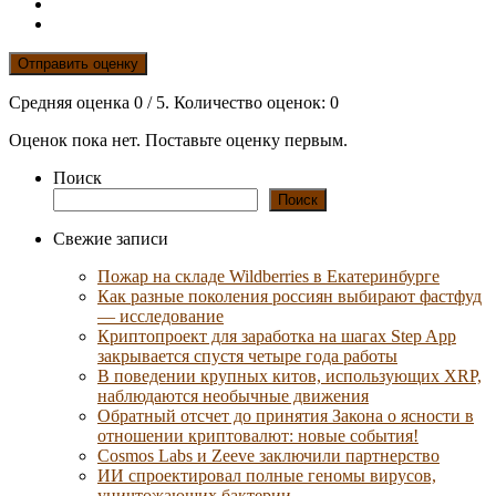
Отправить оценку
Средняя оценка
0
/ 5. Количество оценок:
0
Оценок пока нет. Поставьте оценку первым.
Поиск
Поиск
Свежие записи
Пожар на складе Wildberries в Екатеринбурге
Как разные поколения россиян выбирают фастфуд
— исследование
Криптопроект для заработка на шагах Step App
закрывается спустя четыре года работы
В поведении крупных китов, использующих XRP,
наблюдаются необычные движения
Обратный отсчет до принятия Закона о ясности в
отношении криптовалют: новые события!
Cosmos Labs и Zeeve заключили партнерство
ИИ спроектировал полные геномы вирусов,
уничтожающих бактерии