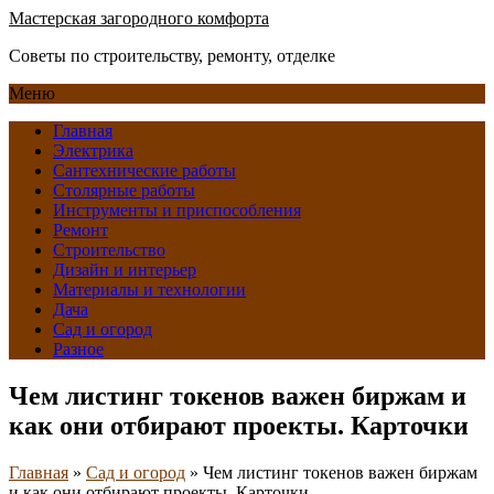
Мастерская загородного комфорта
Советы по строительству, ремонту, отделке
Меню
Главная
Электрика
Сантехнические работы
Столярные работы
Инструменты и приспособления
Ремонт
Строительство
Дизайн и интерьер
Материалы и технологии
Дача
Сад и огород
Разное
Чем листинг токенов важен биржам и
как они отбирают проекты. Карточки
Главная
»
Сад и огород
»
Чем листинг токенов важен биржам
и как они отбирают проекты. Карточки