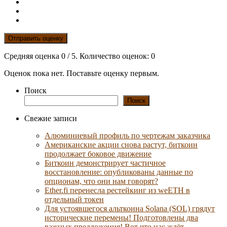
Отправить оценку
Средняя оценка
0
/ 5. Количество оценок:
0
Оценок пока нет. Поставьте оценку первым.
Поиск
Поиск
Свежие записи
Алюминиевый профиль по чертежам заказчика
Американские акции снова растут, биткоин
продолжает боковое движение
Биткоин демонстрирует частичное
восстановление: опубликованы данные по
опционам, что они нам говорят?
Ether.fi перенесла рестейкинг из weETH в
отдельный токен
Для устоявшегося альткоина Solana (SOL) грядут
исторические перемены! Подготовлены два
важных предложения! Вот что нас ждёт