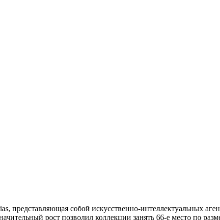
ias, представляющая собой искусственно-интеллектуальных агент
начительный рост позволил коллекции занять 66-е место по раз