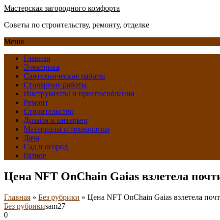
Мастерская загородного комфорта
Советы по строительству, ремонту, отделке
Меню
Главная
Электрика
Сантехнические работы
Столярные работы
Инструменты и приспособления
Ремонт
Строительство
Дизайн и интерьер
Материалы и технологии
Дача
Сад и огород
Разное
Цена NFT OnChain Gaias взлетела почти
Главная
»
Без рубрики
»
Цена NFT OnChain Gaias взлетела почт
Без рубрики
sam27
0