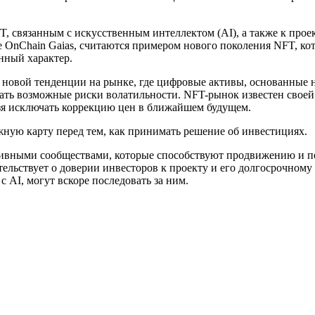
, связанным с искусственным интеллектом (AI), а также к про
OnChain Gaias, считаются примером нового поколения NFT, кот
нный характер.
 новой тенденции на рынке, где цифровые активы, основанные н
ать возможные риски волатильности. NFT-рынок известен свое
ьзя исключать коррекцию цен в ближайшем будущем.
жную карту перед тем, как принимать решение об инвестициях.
активными сообществами, которые способствуют продвижению и 
льствует о доверии инвесторов к проекту и его долгосрочному
 AI, могут вскоре последовать за ним.