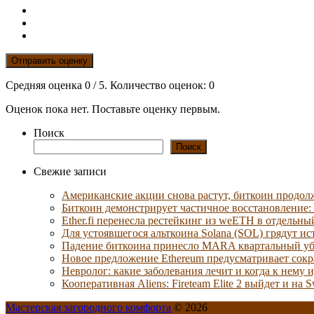
Отправить оценку
Средняя оценка
0
/ 5. Количество оценок:
0
Оценок пока нет. Поставьте оценку первым.
Поиск
Поиск
Свежие записи
Американские акции снова растут, биткоин продол
Биткоин демонстрирует частичное восстановление:
Ether.fi перенесла рестейкинг из weETH в отдельны
Для устоявшегося альткоина Solana (SOL) грядут и
Падение биткоина принесло MARA квартальный уб
Новое предложение Ethereum предусматривает сокр
Невролог: какие заболевания лечит и когда к нему 
Кооперативная Aliens: Fireteam Elite 2 выйдет и на S
Мастерская загородного комфорта
© 2026