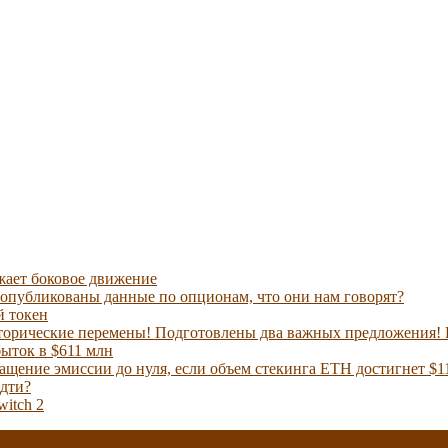
жает боковое движение
 опубликованы данные по опционам, что они нам говорят?
й токен
сторические перемены! Подготовлены два важных предложения! 
ыток в $611 млн
ащение эмиссии до нуля, если объем стекинга ETH достигнет $1
идти?
witch 2