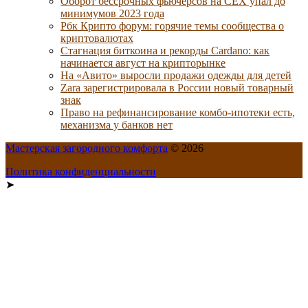
Оборот бессрочных фьючерсов на CEX упал до
минимумов 2023 года
Рбк Крипто форум: горячие темы сообщества о
криптовалютах
Стагнация биткоина и рекорды Cardano: как
начинается август на крипторынке
На «Авито» выросли продажи одежды для детей
Zara зарегистрировала в России новый товарный
знак
Право на рефинансирование комбо-ипотеки есть,
механизма у банков нет
Мастерская загородного комфорта
© 2026
Политика конфиденциальности
➤