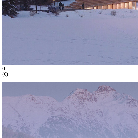
0
(
0
)