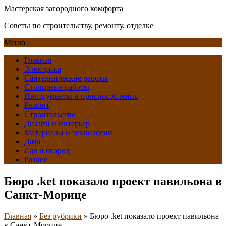
Мастерская загородного комфорта
Советы по строительству, ремонту, отделке
Меню
Главная
Электрика
Сантехнические работы
Столярные работы
Инструменты и приспособления
Ремонт
Строительство
Дизайн и интерьер
Материалы и технологии
Дача
Сад и огород
Разное
Бюро .ket показало проект павильона в
Санкт-Морице
Главная
»
Без рубрики
»
Бюро .ket показало проект павильона
в Санкт-Морице