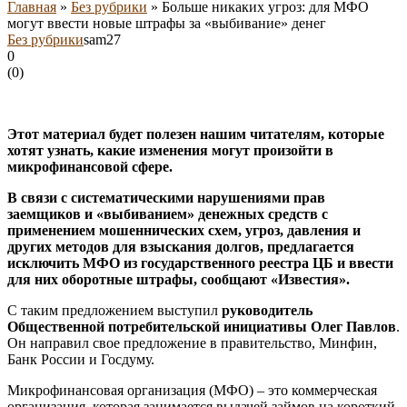
Главная
»
Без рубрики
»
Больше никаких угроз: для МФО
могут ввести новые штрафы за «выбивание» денег
Без рубрики
sam27
0
(
0
)
Этот материал будет полезен нашим читателям, которые
хотят узнать, какие изменения могут произойти в
микрофинансовой сфере.
В связи с систематическими нарушениями прав
заемщиков и «выбиванием» денежных средств с
применением мошеннических схем, угроз, давления и
других методов для взыскания долгов, предлагается
исключить МФО из государственного реестра ЦБ и ввести
для них оборотные штрафы, сообщают «Известия».
С таким предложением выступил
руководитель
Общественной потребительской инициативы Олег Павлов
.
Он направил свое предложение в правительство, Минфин,
Банк России и Госдуму.
Микрофинансовая организация (МФО) – это коммерческая
организация, которая занимается выдачей займов на короткий