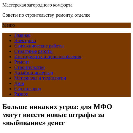
Мастерская загородного комфорта
Советы по строительству, ремонту, отделке
Меню
Главная
Электрика
Сантехнические работы
Столярные работы
Инструменты и приспособления
Ремонт
Строительство
Дизайн и интерьер
Материалы и технологии
Дача
Сад и огород
Разное
Больше никаких угроз: для МФО
могут ввести новые штрафы за
«выбивание» денег