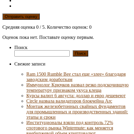
Отправить оценку
Средняя оценка
0
/ 5. Количество оценок:
0
Оценок пока нет. Поставьте оценку первым.
Поиск
Поиск
Свежие записи
Ram 1500 Rumble Bee стал еще «злее» благодаря
заводским доработкам
Иммунолог Крючков назвал резко подскочившую
температуру признаком укуса клеща
Курсы валют 6 августа: доллар и евро дешевеют
Circle назвала валидаторов блокчейна Arc
Монтаж железобетонных свайных фундаментов
для промышленных и производственных зданий:
этапы и сроки
Институционалы взяли под контроль 72%
спотового рынка Wintermute: как меняется
внебиржевой объем криптовалют