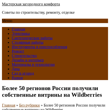
Мастерская загородного комфорта
Советы по строительству, ремонту, отделке
Меню
Главная
Электрика
Сантехнические работы
Столярные работы
Инструменты и приспособления
Ремонт
Строительство
Дизайн и интерьер
Материалы и технологии
Дача
Сад и огород
Разное
Более 50 регионов России получили
собственные витрины на Wildberries
Главная
»
Без рубрики
»
Более 50 регионов России получили
собственные витрины на Wildberries