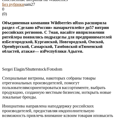
Без рубрики
sam27
0
(
0
)
Объединенная компания Wildberries иRuss расширила
раздел «Сделано вРоссии» намаркетплейсе до57 витрин
российских регионов. С 7мая, насайте ивприложении
ритейлера появились подразделы для предпринимателей
изБелгородской, Курганской, Новгородской, Омской,
Оренбургской, Самарской, Тамбовской иТюменской
областей, атакже— изРеспублики Адыгея.
Sergei Elagin/Shutterstock/Fotodom
Специальные витрины, накоторых собраны товары
отрегиональных производителей, помогут
пользователямсориентироваться вассортименте, выбрать
продукцию, созданную местным бизнесом, иоткрыть новые
локальные бренды.
Инициатива направлена наподдержку российских
производителей, предоставляя имдополнительную
возможность привлечь внимание ксвоим товарам иповысить