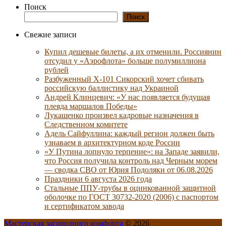
Поиск
Поиск
Свежие записи
Купил дешевые билеты, а их отменили. Россиянин
отсудил у «Аэрофлота» больше полумиллиона
рублей
Разбуженный Х-101 Сикорский хочет сбивать
российскую баллистику над Украиной
Андрей Клинцевич: «У нас появляется будущая
плеяда маршалов Победы»
Лукашенко произвел кадровые назначения в
Следственном комитете
Адель Сайфуллина: каждый регион должен быть
узнаваем в архитектурном коде России
«У Путина лопнуло терпение»: на Западе заявили,
что Россия получила контроль над Черным морем
— сводка СВО от Юрия Подоляки от 06.08.2026
Праздники 6 августа 2026 года
Стальные ППУ-трубы в оцинкованной защитной
оболочке по ГОСТ 30732-2020 (2006) с паспортом
и сертификатом завода
Мастерская загородного комфорта
© 2026