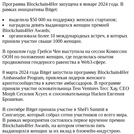
Программа Blockchain4Her запущена в январе 2024 года. В
рамках инициативы Bitget:
выделила $50 000 на поддержку женских стартапов;
наградила девять выдающихся женщин премией
Blockchain4Her Awards;
организовала более 10 международных встреч, в которых
приняли участие свыше 1000 женщин.
В прошлом году Грейси Чен выступила на сессии Комиссии
ООН по положению женщин, где поделилась опытом
продвижения гендерного равенства в Web3-сфере.
8 марта 2024 года Bitget запустила программу Blockchain4Her
Ambassador Program, привлекая лидеров женского
криптосообщества в качестве амбассадоров. В программе
приняли участие основательница Tess Ventures Тесс Хау, CEO
Morph Сесилия Хсуех и соосновательница Hacken Евгения
Брошеван.
В сентябре Bitget приняла участие в SheFi Summit в
Сингапуре, который собрал сотни участников со всего мира.
В рамках мероприятия состоялось первое вручение премии
Blockchain4Her Awards, на котором отметили пять
выдающихся женщин за их вклад в блокчейн-индустрию.