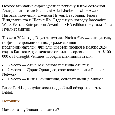
Особое внимание биржа уделила региону Юго-Восточной
Азии, организовав Southeast Asia Blockchain4Her Awards.
Награды получили: Дженни Нгуен, Беа Ллана, Тереза
Тьяндрауината и Шерил Ло. Отдельную награду Innovative
Web3 Female Entrepreneur Award — SEA edition получила Таша
Пунянерамитди.
Также в 2024 году Bitget запустила Pitch n Slay — инициативу
по финансированию и поддержке женщин-
предпринимателей. Финальный этап прошел в ноябре 2024
года в Бангкоке, где женские стартапы соревновались за $100
000 от Foresight Ventures. Победительницами стали:
3 место — Анна Бех, основательница Art3mis;
2 место — Дорис Эрнандес, соосновательница Functor
Network;
1 место — Юлия Байняксина, основательница MiniMe.
Ранее ForkLog опубликовал подробный обзор экосистемы
Bitget.
Источник
Насколько публикация полезна?