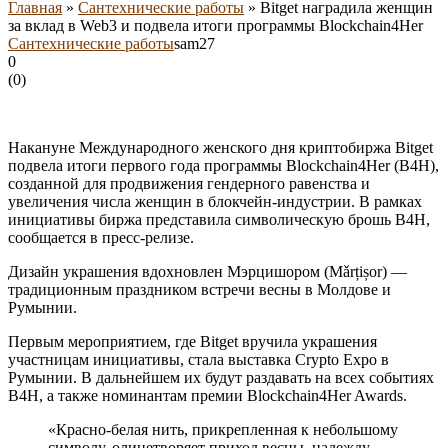
Главная
»
Сантехнические работы
»
Bitget наградила женщин
за вклад в Web3 и подвела итоги программы Blockchain4Her
Сантехнические работы
sam27
0
(
0
)
Накануне Международного женского дня криптобиржа Bitget
подвела итоги первого года программы Blockchain4Her (B4H),
созданной для продвижения гендерного равенства и
увеличения числа женщин в блокчейн-индустрии. В рамках
инициативы биржа представила символическую брошь B4H,
сообщается в пресс-релизе.
Дизайн украшения вдохновлен Мэрцишором (Mǎrțișor) ―
традиционным праздником встречи весны в Молдове и
Румынии.
Первым мероприятием, где Bitget вручила украшения
участницам инициативы, стала выставка Crypto Expo в
Румынии. В дальнейшем их будут раздавать на всех событиях
B4H, а также номинантам премии Blockchain4Her Awards.
«Красно-белая нить, прикрепленная к небольшому
символу, олицетворяет приход весны, надежду,