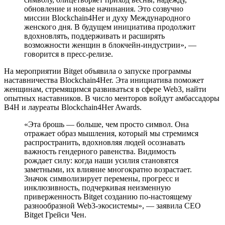
обновление и новые начинания. Это созвучно
миссии Blockchain4Her и духу Международного
женского дня. В будущем инициатива продолжит
вдохновлять, поддерживать и расширять
возможности женщин в блокчейн-индустрии», —
говорится в пресс-релизе.
На мероприятии Bitget объявила о запуске программы
наставничества Blockchain4Her. Эта инициатива поможет
женщинам, стремящимся развиваться в сфере Web3, найти
опытных наставников. В число менторов войдут амбассадоры
B4H и лауреаты Blockchain4Her Awards.
«Эта брошь — больше, чем просто символ. Она
отражает образ мышления, который мы стремимся
распространить, вдохновляя людей осознавать
важность гендерного равенства. Видимость
рождает силу: когда наши усилия становятся
заметными, их влияние многократно возрастает.
Значок символизирует перемены, прогресс и
инклюзивность, подчеркивая неизменную
приверженность Bitget созданию по-настоящему
разнообразной Web3-экосистемы», — заявила CEO
Bitget Грейси Чен.