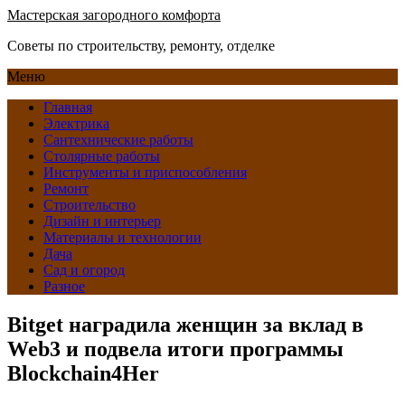
Мастерская загородного комфорта
Советы по строительству, ремонту, отделке
Меню
Главная
Электрика
Сантехнические работы
Столярные работы
Инструменты и приспособления
Ремонт
Строительство
Дизайн и интерьер
Материалы и технологии
Дача
Сад и огород
Разное
Bitget наградила женщин за вклад в
Web3 и подвела итоги программы
Blockchain4Her