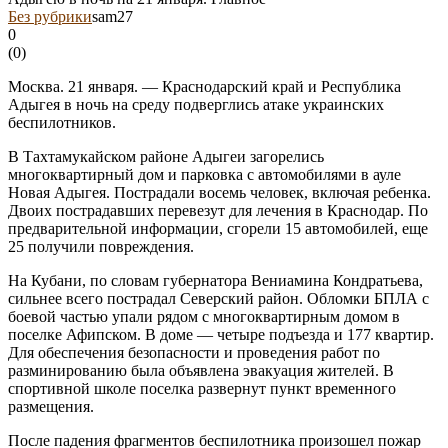
Без рубрики
sam27
0
(
0
)
Москва. 21 января. — Краснодарский край и Республика
Адыгея в ночь на среду подверглись атаке украинских
беспилотников.
В Тахтамукайском районе Адыгеи загорелись
многоквартирный дом и парковка с автомобилями в ауле
Новая Адыгея. Пострадали восемь человек, включая ребенка.
Двоих пострадавших перевезут для лечения в Краснодар. По
предварительной информации, сгорели 15 автомобилей, еще
25 получили повреждения.
На Кубани, по словам губернатора Вениамина Кондратьева,
сильнее всего пострадал Северский район. Обломки БПЛА с
боевой частью упали рядом с многоквартирным домом в
поселке Афипском. В доме — четыре подъезда и 177 квартир.
Для обеспечения безопасности и проведения работ по
разминированию была объявлена эвакуация жителей. В
спортивной школе поселка развернут пункт временного
размещения.
После падения фрагментов беспилотника произошел пожар