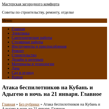
Мастерская загородного комфорта
Советы по строительству, ремонту, отделке
Меню
Главная
Электрика
Сантехнические работы
Столярные работы
Инструменты и приспособления
Ремонт
Строительство
Дизайн и интерьер
Материалы и технологии
Дача
Сад и огород
Разное
Атака беспилотников на Кубань и
Адыгею в ночь на 21 января. Главное
Главная
»
Без рубрики
»
Атака беспилотников на Кубань и
Адыгею в ночь на 21 января. Главное