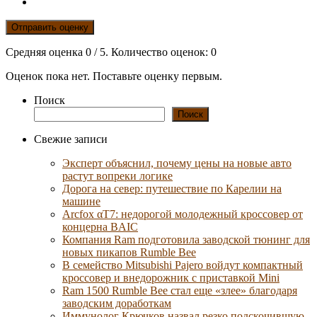
Отправить оценку
Средняя оценка
0
/ 5. Количество оценок:
0
Оценок пока нет. Поставьте оценку первым.
Поиск
Поиск
Свежие записи
Эксперт объяснил, почему цены на новые авто
растут вопреки логике
Дорога на север: путешествие по Карелии на
машине
Arcfox αT7: недорогой молодежный кроссовер от
концерна BAIC
Компания Ram подготовила заводской тюнинг для
новых пикапов Rumble Bee
В семейство Mitsubishi Pajero войдут компактный
кроссовер и внедорожник с приставкой Mini
Ram 1500 Rumble Bee стал еще «злее» благодаря
заводским доработкам
Иммунолог Крючков назвал резко подскочившую