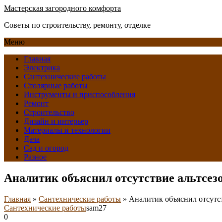
Мастерская загородного комфорта
Советы по строительству, ремонту, отделке
Меню
Главная
Электрика
Сантехнические работы
Столярные работы
Инструменты и приспособления
Ремонт
Строительство
Дизайн и интерьер
Материалы и технологии
Дача
Сад и огород
Разное
Аналитик объяснил отсутствие альтсез
Главная
»
Сантехнические работы
»
Аналитик объяснил отсутст
Сантехнические работы
sam27
0