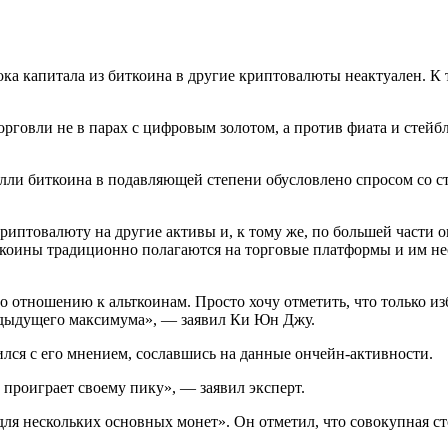
тока капитала из биткоина в другие криптовалюты неактуален. 
орговли не в парах с цифровым золотом, а против фиата и стей
ралли биткоина в подавляющей степени обусловлено спросом со
риптовалюту на другие активы и, к тому же, по большей части
ьткоины традиционно полагаются на торговые платформы и им н
о отношению к альткоинам. Просто хочу отметить, что только и
редыдущего максимума», — заявил Ки Юн Джу.
ился с его мнением, сославшись на данные ончейн-активности.
, проиграет своему пику», — заявил эксперт.
ля нескольких основных монет». Он отметил, что совокупная ст