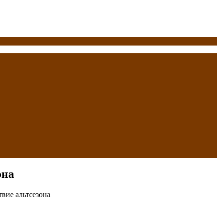
она
вие альтсезона