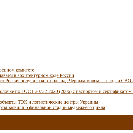
твенном комитете
аваем в архитектурном коде России
 что Россия получила контроль над Черным морем — сводка СВО 
лочке по ГОСТ 30732-2020 (2006) с паспортом и сертификатом 
 объекты ТЭК и логистические центры Украины
ерты заявили о финальной стадии медвежьего цикла