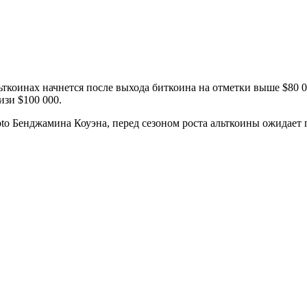
льткоинах начнется после выхода биткоина на отметки выше $80 0
зи $100 000.
o Бенджамина Коуэна, перед сезоном роста альткоины ожидает г