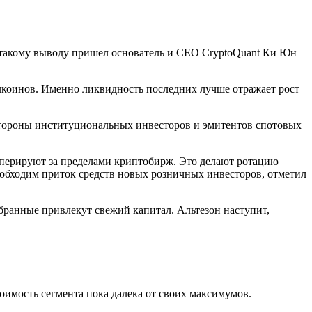
К такому выводу пришел основатель и CEO CryptoQuant Ки Юн
блкоинов. Именно ликвидность последних лучше отражает рост
 стороны институциональных инвесторов и эмитентов спотовых
 оперируют за пределами криптобирж. Это делают ротацию
еобходим приток средств новых розничных инвесторов, отметил
збранные привлекут свежий капитал. Альтезон наступит,
оимость сегмента пока далека от своих максимумов.