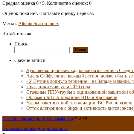
Средняя оценка
0
/ 5. Количество оценок:
0
Оценок пока нет. Поставьте оценку первым.
Метки:
Altcoin Season Index
Читайте также
Поиск
Поиск
Свежие записи
Лукашенко произвел кадровые назначения в Следс
Адель Сайфуллина: каждый регион должен быть узн
«У Путина лопнуло терпение»: на Западе заявили,
Праздники 6 августа 2026 года
Стальные ППУ-трубы в оцинкованной защитной обо
Обломки БПЛА поразили НПЗ в Ярославле
Удары ракетных войск и авиации: ВС РФ поразили
Отток альткоинов с бирж и активность китов: эксп
Мастерская загородного комфорта
© 2026
Политика конфиденциальности