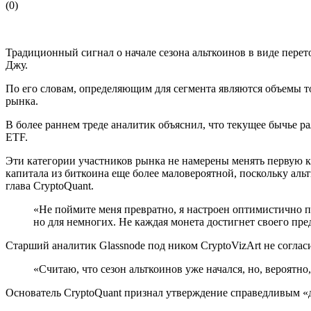
(
0
)
Традиционный сигнал о начале сезона альткоинов в виде пере
Джу.
По его словам, определяющим для сегмента являются объемы т
рынка.
В более раннем треде аналитик объяснил, что текущее бычье 
ETF.
Эти категории участников рынка не намерены менять первую к
капитала из биткоина еще более маловероятной, поскольку ал
глава CryptoQuant.
«Не поймите меня превратно, я настроен оптимистично п
но для немногих. Не каждая монета достигнет своего п
Старший аналитик Glassnode под ником CryptoVizArt не соглас
«Считаю, что сезон альткоинов уже начался, но, вероятно
Основатель CryptoQuant признал утверждение справедливым «д