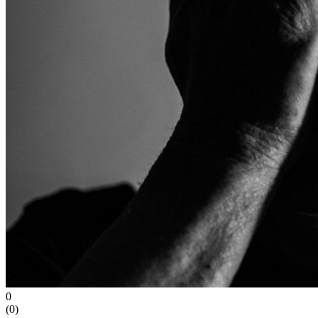
0
(
0
)