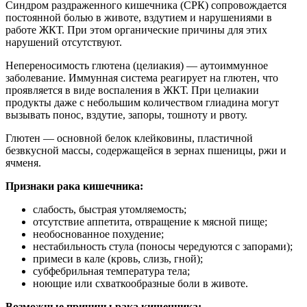
Синдром раздраженного кишечника (СРК) сопровождается
постоянной болью в животе, вздутием и нарушениями в
работе ЖКТ. При этом органические причины для этих
нарушений отсутствуют.
Непереносимость глютена (целиакия) — аутоиммунное
заболевание. Иммунная система реагирует на глютен, что
проявляется в виде воспаления в ЖКТ. При целиакии
продукты даже с небольшим количеством глиадина могут
вызывать понос, вздутие, запоры, тошноту и рвоту.
Глютен — основной белок клейковины, пластичной
безвкусной массы, содержащейся в зернах пшеницы, ржи и
ячменя.
Признаки рака кишечника:
слабость, быстрая утомляемость;
отсутствие аппетита, отвращение к мясной пище;
необоснованное похудение;
нестабильность стула (поносы чередуются с запорами);
примеси в кале (кровь, слизь, гной);
субфебрильная температура тела;
ноющие или схваткообразные боли в животе.
Возможные причины рака кишечника: