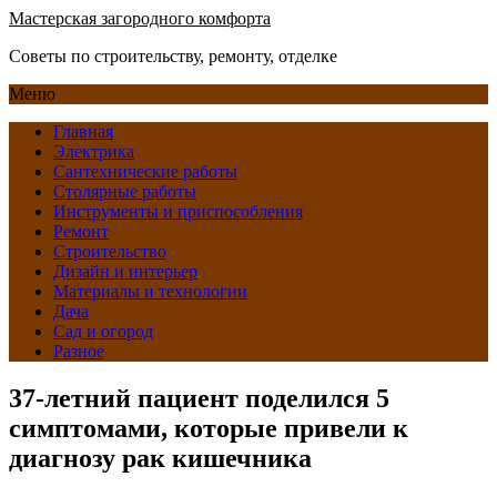
Мастерская загородного комфорта
Советы по строительству, ремонту, отделке
Меню
Главная
Электрика
Сантехнические работы
Столярные работы
Инструменты и приспособления
Ремонт
Строительство
Дизайн и интерьер
Материалы и технологии
Дача
Сад и огород
Разное
37-летний пациент поделился 5
симптомами, которые привели к
диагнозу рак кишечника