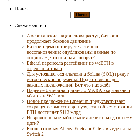
Поиск
Поиск
Свежие записи
Американские акции снова растут, биткоин
продолжает боковое движение
Биткоин демонстрирует частичное
восстановление: опубликованы данные по
опционам, что они нам говорят?
Ether.fi перенесла рестейкинг из weETH в
отдельный токен
Для устоявшегося альткоина Solana (SOL) грядут
исторические перемены! Подготовлены два
важных предложения! Вот что нас ждёт
Падение биткоина принесло MARA квартальный
убыток в $611 млн
Новое предложение Ethereum предусматривает
сокращение эмиссии до нуля, если объем стекинга
ETH достигнет $112 млрд
Невролог: какие заболевания лечит и когда к нему
идти?
Кооперативная Aliens: Fireteam Elite 2 выйдет и на
Switch 2